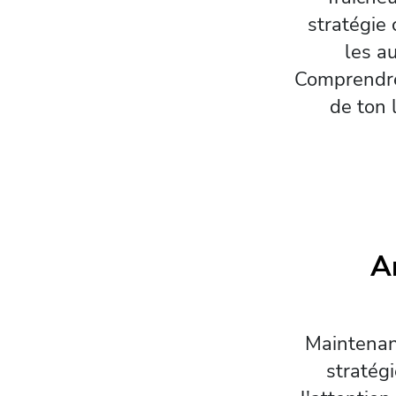
stratégie 
les a
Comprendre 
de ton 
A
Maintenant
stratég