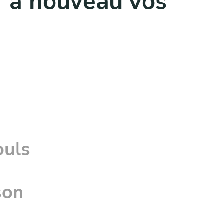
r à nouveau vos
ouls
son