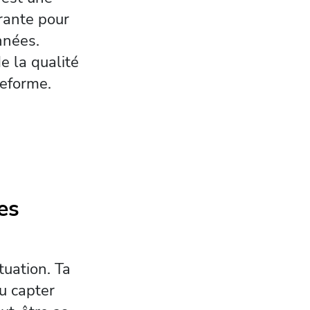
trante pour
nnées.
e la qualité
teforme.
es
tuation. Ta
u capter