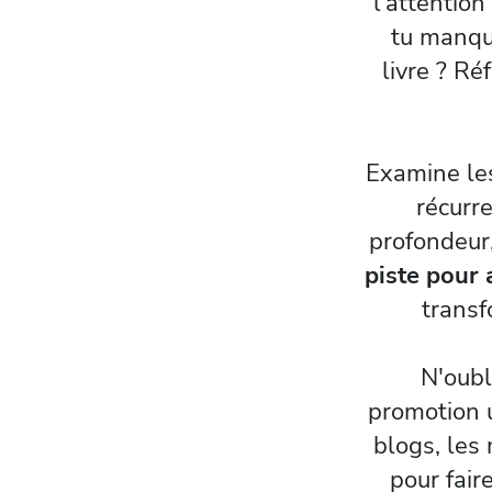
l'attention
tu manqu
livre ? Ré
Examine les
récurre
profondeur,
piste pour
transf
N'oubl
promotion u
blogs, les
pour fair