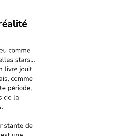
éalité
 peu comme
elles stars…
 livre jouit
Mais, comme
te période,
s de la
s.
nstante de
'est une