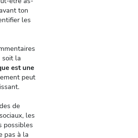
eut-être as-
avant ton
ntifier les
commentaires
 soit la
que est une
stement peut
issant.
odes de
sociaux, les
s possibles
e pas à la