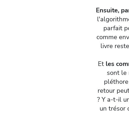
Ensuite, pa
l'algorithm
parfait p
comme envo
livre rest
Et
les com
sont le 
pléthore
retour peut
? Y a-t-il
un trésor 