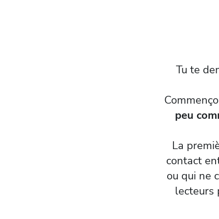
Tu te de
Commençons
peu comm
La premiè
contact ent
ou qui ne 
lecteurs 