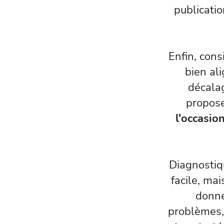
publicatio
Enfin, cons
bien ali
décalag
propose
l'occasio
Diagnostiqu
facile, ma
donne
problèmes,