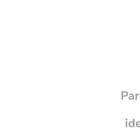
Par
id