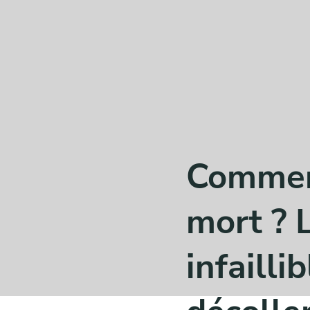
Comment
mort ? 
infailli