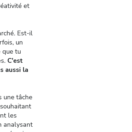
éativité et
rché. Est-il
rfois, un
e que tu
es.
C'est
s aussi la
as une tâche
 souhaitant
nt les
n analysant