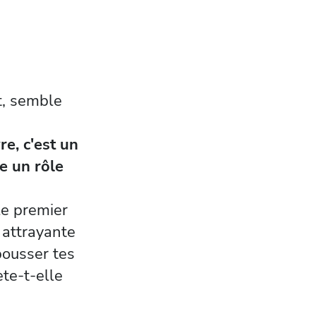
t, semble
re, c'est un
e un rôle
le premier
u attrayante
pousser tes
ète-t-elle