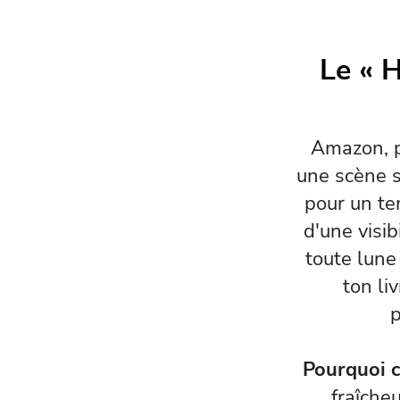
Le « 
Amazon, p
une scène s
pour un tem
d'une visi
toute lune
ton li
p
Pourquoi c
fraîche