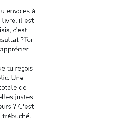
tu envoies à
ivre, il est
sis, c'est
sultat ?Ton
'apprécier.
e tu reçois
blic. Une
totale de
elles justes
urs ? C'est
a trébuché.